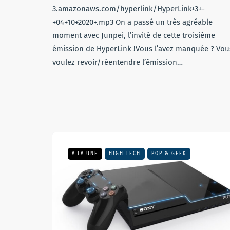
3.amazonaws.com/hyperlink/HyperLink+3+-
+04+10+2020+.mp3 On a passé un très agréable
moment avec Junpei, l’invité de cette troisième
émission de HyperLink !Vous l’avez manquée ? Vou
voulez revoir/réentendre l’émission…
A LA UNE
HIGH TECH
POP & GEEK