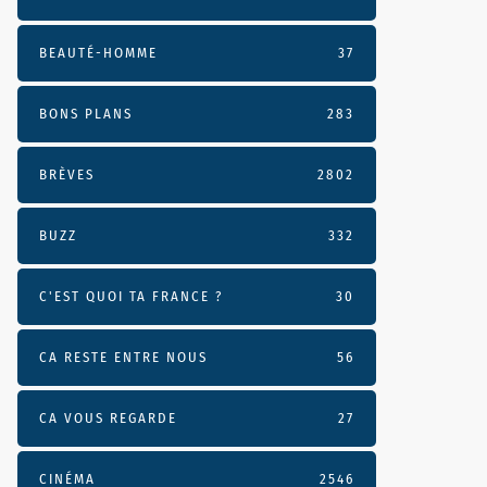
BEAUTÉ-HOMME
37
BONS PLANS
283
BRÈVES
2802
BUZZ
332
C'EST QUOI TA FRANCE ?
30
CA RESTE ENTRE NOUS
56
CA VOUS REGARDE
27
CINÉMA
2546