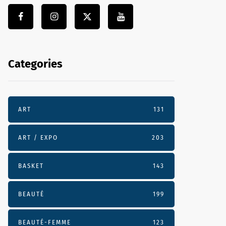
Categories
ART
131
ART / EXPO
203
BASKET
143
BEAUTÉ
199
BEAUTÉ-FEMME
123