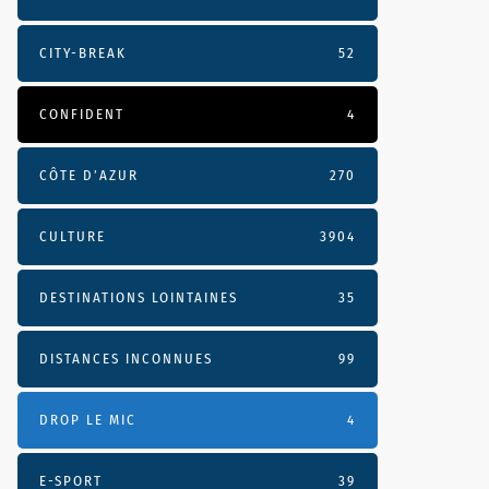
CITY-BREAK
52
CONFIDENT
4
CÔTE D’AZUR
270
CULTURE
3904
DESTINATIONS LOINTAINES
35
DISTANCES INCONNUES
99
DROP LE MIC
4
E-SPORT
39