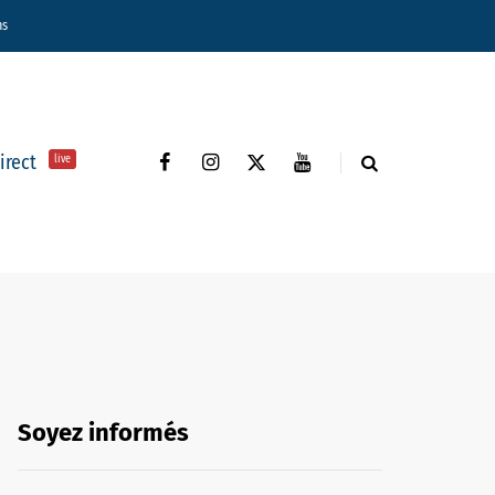
ns
direct
live
Soyez informés