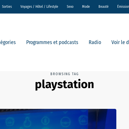
Sorties
Voyages / Hôtel / Lifestyle
Sexo
Mode
Beauté
Émissio
tégories
Programmes et podcasts
Radio
Voir le 
BROWSING TAG
playstation