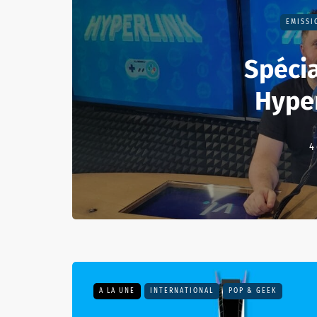
EMISSI
Spécia
Hype
4
A LA UNE
INTERNATIONAL
POP & GEEK