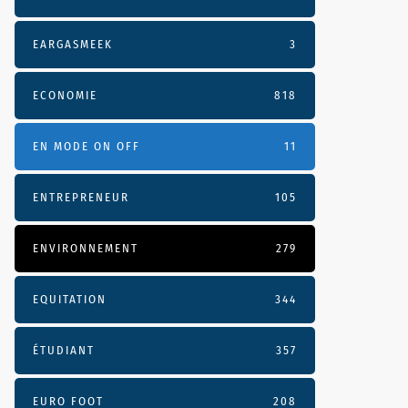
EARGASMEEK
3
ECONOMIE
818
EN MODE ON OFF
11
ENTREPRENEUR
105
ENVIRONNEMENT
279
EQUITATION
344
ÉTUDIANT
357
EURO FOOT
208