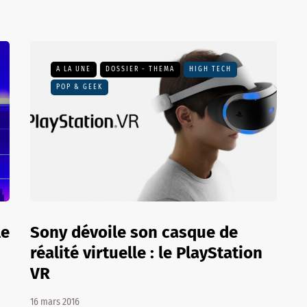
A LA UNE
DOSSIER - THEMA
HIGH TECH
POP & GEEK
le
Sony dévoile son casque de
réalité virtuelle : le PlayStation
VR
16 mars 2016