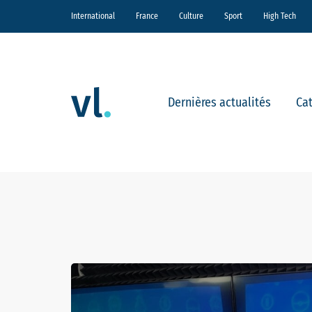
International
France
Culture
Sport
High Tech
Dernières actualités
Ca