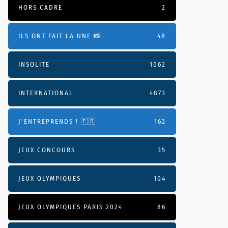
HORS CADRE
2
ILS ONT FAIT LA UNE 📸
48
INSOLITE
1062
INTERNATIONAL
4873
J'ENTREPRENDS ! 🇫🇷
162
JEUX CONCOURS
35
JEUX OLYMPIQUES
104
JEUX OLYMPIQUES PARIS 2024
86