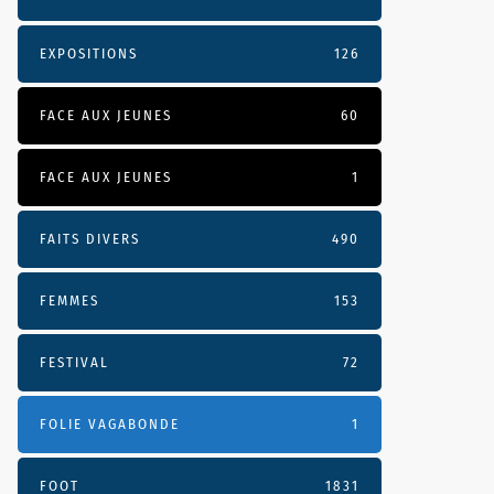
EXPOSITIONS
126
FACE AUX JEUNES
60
FACE AUX JEUNES
1
FAITS DIVERS
490
FEMMES
153
FESTIVAL
72
FOLIE VAGABONDE
1
FOOT
1831