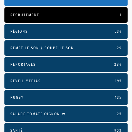
RECRUTEMENT
1
RÉGIONS
534
REMET LE SON / COUPE LE SON
29
REPORTAGES
284
RÉVEIL MÉDIAS
195
RUGBY
135
SALADE TOMATE OIGNON 🥙
25
SANTÉ
903