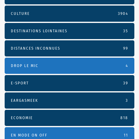
CULTURE
3904
DESTINATIONS LOINTAINES
35
DISTANCES INCONNUES
99
DROP LE MIC
4
E-SPORT
39
EARGASMEEK
3
ECONOMIE
818
EN MODE ON OFF
11