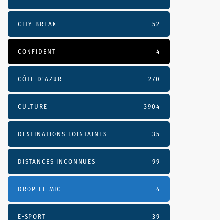
CITY-BREAK
52
CONFIDENT
4
CÔTE D’AZUR
270
CULTURE
3904
DESTINATIONS LOINTAINES
35
DISTANCES INCONNUES
99
DROP LE MIC
4
E-SPORT
39