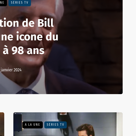
UNE
SÉRIES TV
tion de Bill
une icone du
 à 98 ans
 janvier 2024
A LA UNE
SÉRIES TV