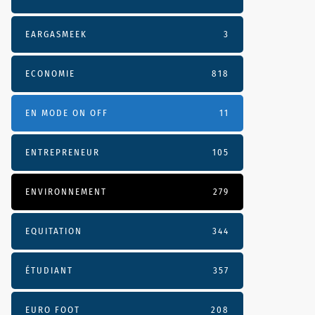
EARGASMEEK
3
ECONOMIE
818
EN MODE ON OFF
11
ENTREPRENEUR
105
ENVIRONNEMENT
279
EQUITATION
344
ÉTUDIANT
357
EURO FOOT
208