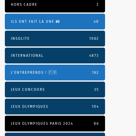
HORS CADRE
2
ILS ONT FAIT LA UNE 📸
48
INSOLITE
1062
INTERNATIONAL
4873
J'ENTREPRENDS ! 🇫🇷
162
JEUX CONCOURS
35
JEUX OLYMPIQUES
104
JEUX OLYMPIQUES PARIS 2024
86