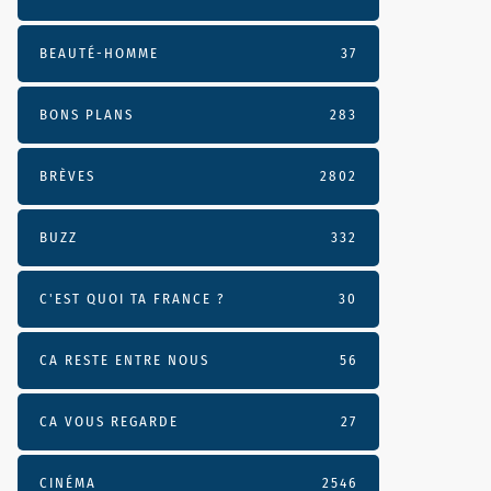
BEAUTÉ-HOMME
37
BONS PLANS
283
BRÈVES
2802
BUZZ
332
C'EST QUOI TA FRANCE ?
30
CA RESTE ENTRE NOUS
56
CA VOUS REGARDE
27
CINÉMA
2546