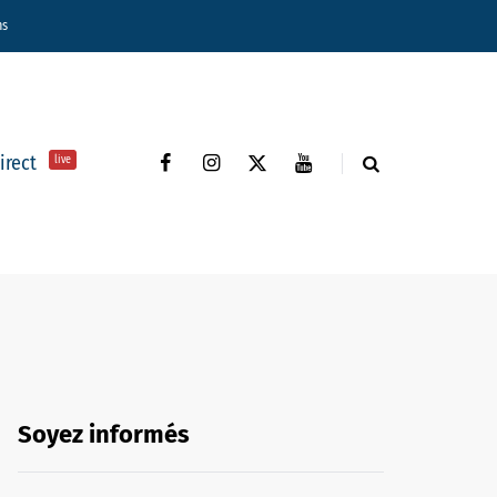
ns
direct
live
Soyez informés