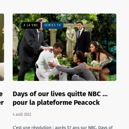
A LA UNE
SÉRIES TV
e
Days of our lives quitte NBC ...
er
pour la plateforme Peacock
4 août 2022
C’est une révolution : après 57 ans sur NBC, Days of