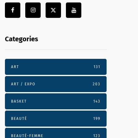
Categories
ART
131
ART / EXPO
203
BASKET
143
BEAUTÉ
199
BEAUTÉ-FEMME
123