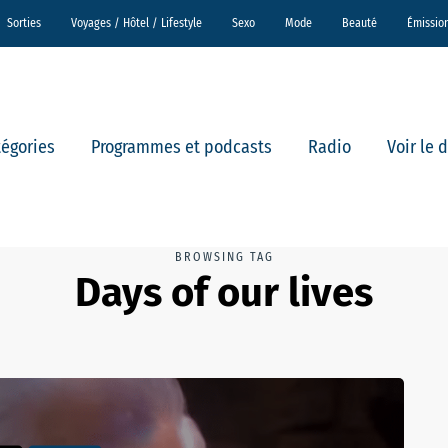
Sorties
Voyages / Hôtel / Lifestyle
Sexo
Mode
Beauté
Émissio
tégories
Programmes et podcasts
Radio
Voir le 
BROWSING TAG
Days of our lives