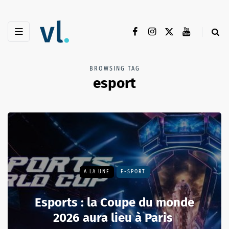
BROWSING TAG
esport
A LA UNE
E-SPORT
Esports : la Coupe du monde
2026 aura lieu à Paris