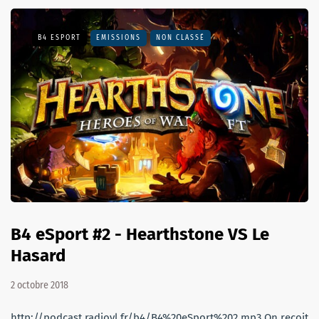
B4 ESPORT
EMISSIONS
NON CLASSÉ
B4 eSport #2 - Hearthstone VS Le
Hasard
2 octobre 2018
http://podcast.radiovl.fr/b4/B4%20eSport%202.mp3 On reçoit