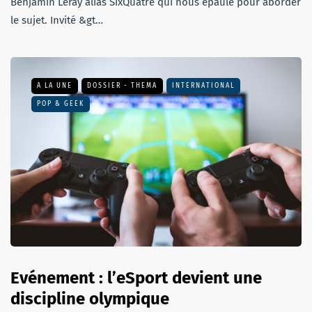
Benjamin Leray alias SixQuatre qui nous épaule pour aborder
le sujet. Invité &gt…
A LA UNE
DOSSIER - THEMA
INTERNATIONAL
POP & GEEK
Evénement : l’eSport devient une
discipline olympique