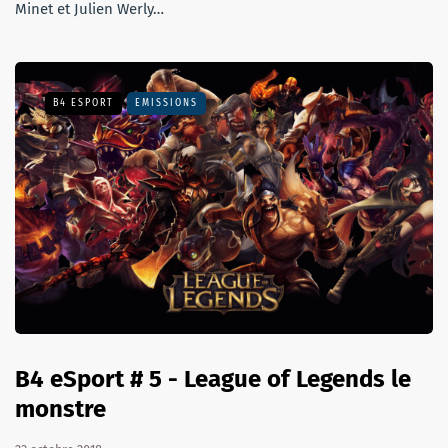
Minet et Julien Werly…
B4 ESPORT
EMISSIONS
B4 eSport # 5 - League of Legends le
monstre