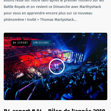
étions resté sur notre faim après le premier numéro sur les
Battle Royals et on revient ce Dimanche avec MarthysHack
pour vous en apprendre encore plus sur ce nouveau
phénomène ! Invité > Thomas MartysHack…
B4 ESPORT
EMISSIONS