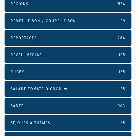
RÉGIONS
534
REMET LE SON / COUPE LE SON
29
REPORTAGES
284
RÉVEIL MÉDIAS
195
RUGBY
135
SALADE TOMATE OIGNON 🥙
25
SANTÉ
903
SÉJOURS À THÈMES
15