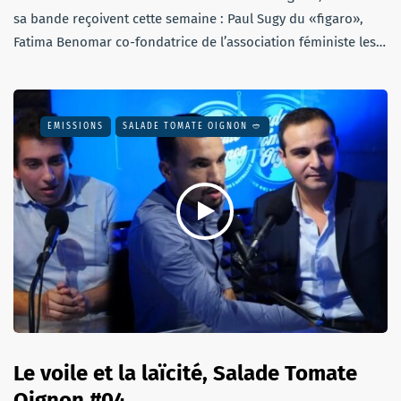
sa bande reçoivent cette semaine : Paul Sugy du «figaro»,
Fatima Benomar co-fondatrice de l’association féministe les…
EMISSIONS
SALADE TOMATE OIGNON 🥙
Le voile et la laïcité, Salade Tomate
Oignon #04