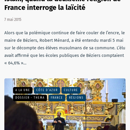
France interroge la laïcité
7 mai 2015
Alors que la polémique continue de faire couler de l’encre, le
maire de Béziers, Robert Ménard, a été entendu mardi 5 mai
sur le décompte des élèves musulmans de sa commune. L’élu
avait affirmé que les écoles publiques de Béziers comptaient
« 64,6% »…
A LA UNE
CÔTE D’AZUR
CULTURE
DOSSIER - THEMA
FRANCE
RÉGIONS