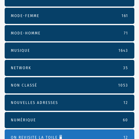
MODE-FEMME
161
MODE-HOMME
71
MUSIQUE
1643
NETWORK
35
NON CLASSÉ
1053
NOUVELLES ADRESSES
12
NUMÉRIQUE
60
ON REVISITE LA TOILE 🖥️
12