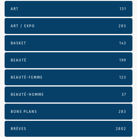
ART
131
ART / EXPO
203
BASKET
143
BEAUTÉ
199
BEAUTÉ-FEMME
123
BEAUTÉ-HOMME
37
BONS PLANS
283
BRÈVES
2802