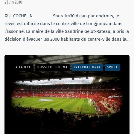
2 juin 2016
© J. COCHELIN Sous 1m30 d’eau par endroits, le
réveil est difficile dans le centre-ville de Longjumeau dans
l’Essonne. La maire de la ville Sandrine Gelot-Rateau, a pris la
décision d’évacuer les 2000 habitants du centre-ville dans la…
A LA UNE
DOSSIER - THEMA
INTERNATIONAL
SPORT