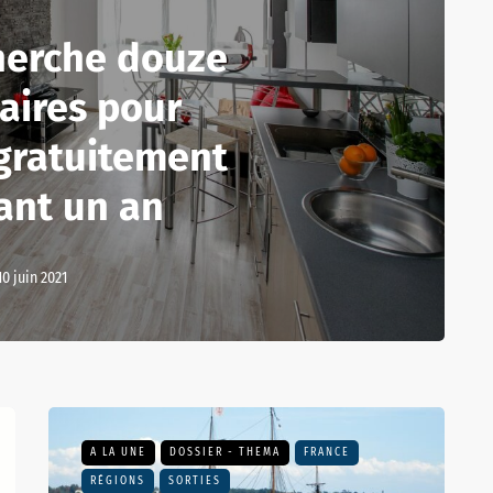
herche douze
aires pour
gratuitement
ant un an
10 juin 2021
A LA UNE
DOSSIER - THEMA
FRANCE
RÉGIONS
SORTIES