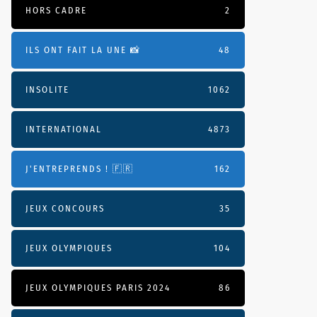
HORS CADRE
2
ILS ONT FAIT LA UNE 📸
48
INSOLITE
1062
INTERNATIONAL
4873
J'ENTREPRENDS ! 🇫🇷
162
JEUX CONCOURS
35
JEUX OLYMPIQUES
104
JEUX OLYMPIQUES PARIS 2024
86