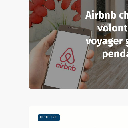
Airbnb c
volont
voyager 
pend
HIGH TECH