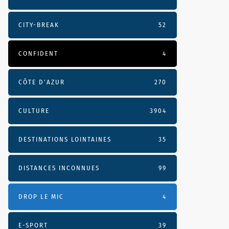
CITY-BREAK
52
CONFIDENT
4
CÔTE D’AZUR
270
CULTURE
3904
DESTINATIONS LOINTAINES
35
DISTANCES INCONNUES
99
DROP LE MIC
4
E-SPORT
39