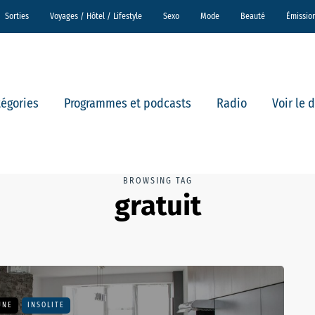
Sorties
Voyages / Hôtel / Lifestyle
Sexo
Mode
Beauté
Émissio
tégories
Programmes et podcasts
Radio
Voir le 
BROWSING TAG
gratuit
UNE
INSOLITE