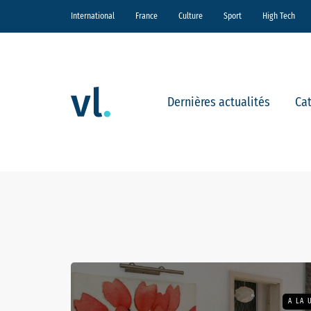
International
France
Culture
Sport
High Tech
Dernières actualités
Ca
A LA 