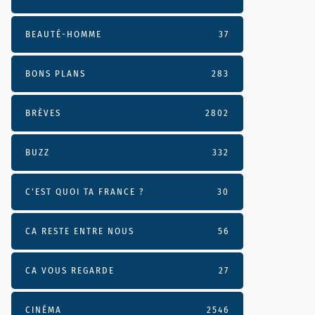
BEAUTÉ-HOMME
37
BONS PLANS
283
BRÈVES
2802
BUZZ
332
C'EST QUOI TA FRANCE ?
30
CA RESTE ENTRE NOUS
56
CA VOUS REGARDE
27
CINÉMA
2546