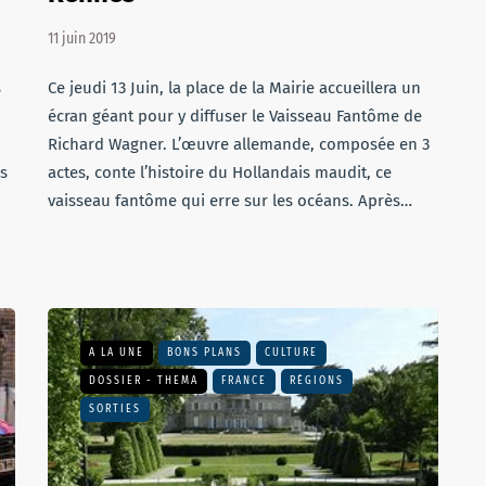
11 juin 2019
s
Ce jeudi 13 Juin, la place de la Mairie accueillera un
écran géant pour y diffuser le Vaisseau Fantôme de
Richard Wagner. L’œuvre allemande, composée en 3
es
actes, conte l’histoire du Hollandais maudit, ce
vaisseau fantôme qui erre sur les océans. Après…
A LA UNE
BONS PLANS
CULTURE
DOSSIER - THEMA
FRANCE
RÉGIONS
SORTIES