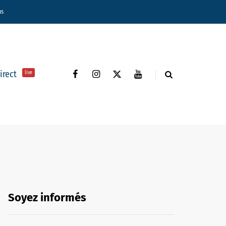
ns
direct
live
Soyez informés