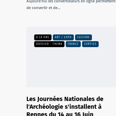
Aujourd’hui les convertisseurs en ligne permettent
de convertir et de…
A LA UNE
ART / EXPO
CULTURE
DOSSIER - THEMA
FRANCE
SORTIES
Les Journées Nationales de
l'Archéologie s'installent à
Rennes du 14 au 16 Juin