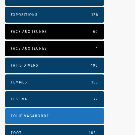
EXPOSITIONS
126
FACE AUX JEUNES
60
FACE AUX JEUNES
1
FAITS DIVERS
490
FEMMES
153
FESTIVAL
72
FOLIE VAGABONDE
1
FOOT
1831