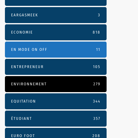
EARGASMEEK
3
ECONOMIE
818
EN MODE ON OFF
11
ENTREPRENEUR
105
ENVIRONNEMENT
279
EQUITATION
344
ÉTUDIANT
357
EURO FOOT
208