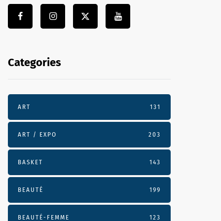
Categories
ART
131
ART / EXPO
203
BASKET
143
BEAUTÉ
199
BEAUTÉ-FEMME
123