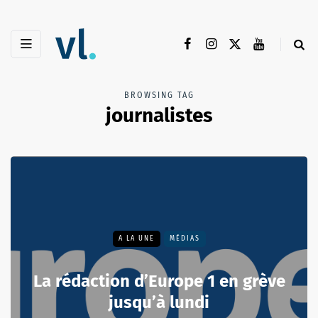
BROWSING TAG
journalistes
A LA UNE
MÉDIAS
La rédaction d’Europe 1 en grève
jusqu’à lundi