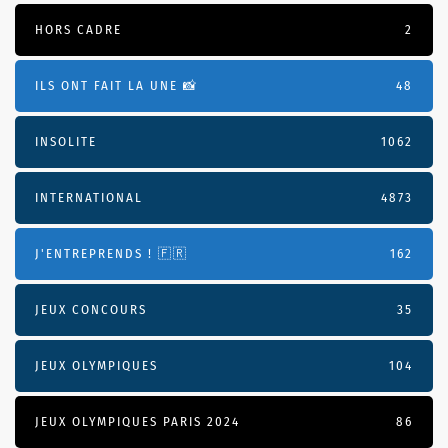
HORS CADRE
2
ILS ONT FAIT LA UNE 📸
48
INSOLITE
1062
INTERNATIONAL
4873
J'ENTREPRENDS ! 🇫🇷
162
JEUX CONCOURS
35
JEUX OLYMPIQUES
104
JEUX OLYMPIQUES PARIS 2024
86