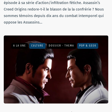
épisode à sa série d’action/infiltration fétiche. Assassin’s
Creed Origins redore-t-il le blason de la la confrérie ? Nous
sommes témoins depuis dix ans du combat intemporel qui
oppose les Assassins…
A LA UNE
CULTURE
DOSSIER - THEMA
POP & GEEK