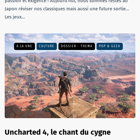
passion et exigence ! Aujourd’hui, nous sommes restés au
Japon réviser nos classiques mais aussi une future sortie…
Les jeux…
A LA UNE
CULTURE
DOSSIER - THEMA
POP & GEEK
Uncharted 4, le chant du cygne