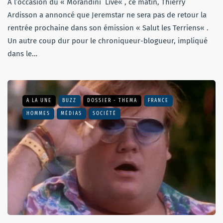
À l’occasion du « Morandini Live« , ce matin, Thierry
Ardisson a annoncé que Jeremstar ne sera pas de retour la
rentrée prochaine dans son émission « Salut les Terriens« .
Un autre coup dur pour le chroniqueur-blogueur, impliqué
dans le…
A LA UNE
BUZZ
DOSSIER - THEMA
FRANCE
HOMMES
MÉDIAS
SOCIÉTÉ