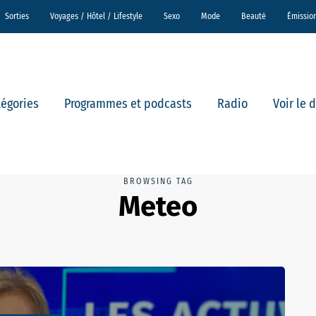
Sorties
Voyages / Hôtel / Lifestyle
Sexo
Mode
Beauté
Émissio
tégories
Programmes et podcasts
Radio
Voir le 
BROWSING TAG
Meteo