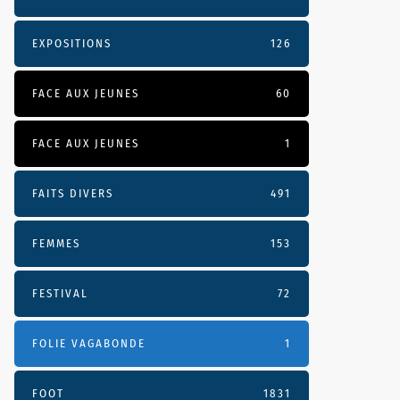
EXPOSITIONS
126
FACE AUX JEUNES
60
FACE AUX JEUNES
1
FAITS DIVERS
491
FEMMES
153
FESTIVAL
72
FOLIE VAGABONDE
1
FOOT
1831