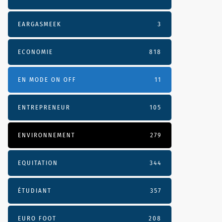
EARGASMEEK
3
ECONOMIE
818
EN MODE ON OFF
11
ENTREPRENEUR
105
ENVIRONNEMENT
279
EQUITATION
344
ÉTUDIANT
357
EURO FOOT
208