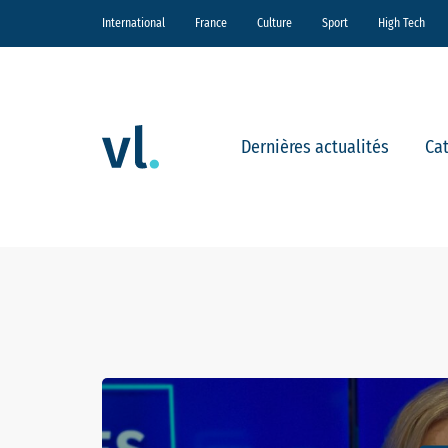
International
France
Culture
Sport
High Tech
Dernières actualités
Ca