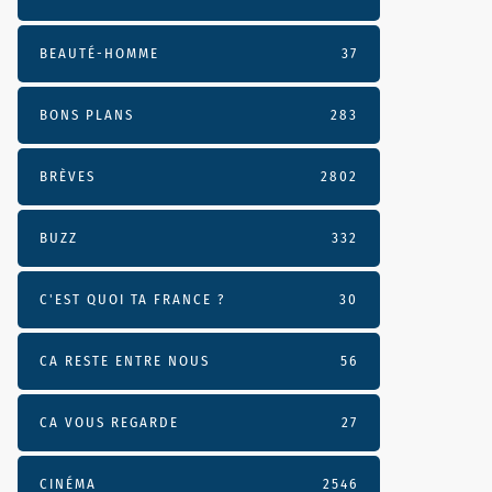
BEAUTÉ-HOMME
37
BONS PLANS
283
BRÈVES
2802
BUZZ
332
C'EST QUOI TA FRANCE ?
30
CA RESTE ENTRE NOUS
56
CA VOUS REGARDE
27
CINÉMA
2546