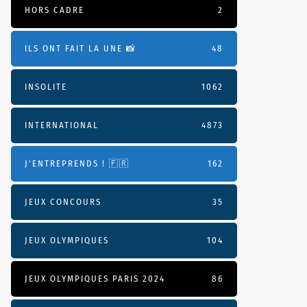
HORS CADRE
2
ILS ONT FAIT LA UNE 📸
48
INSOLITE
1062
INTERNATIONAL
4873
J'ENTREPRENDS ! 🇫🇷
162
JEUX CONCOURS
35
JEUX OLYMPIQUES
104
JEUX OLYMPIQUES PARIS 2024
86