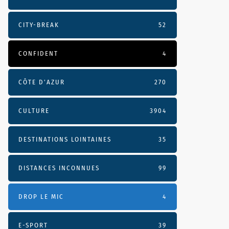
CITY-BREAK
52
CONFIDENT
4
CÔTE D’AZUR
270
CULTURE
3904
DESTINATIONS LOINTAINES
35
DISTANCES INCONNUES
99
DROP LE MIC
4
E-SPORT
39