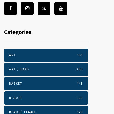
Categories
ART
131
ART / EXPO
203
BASKET
143
BEAUTÉ
199
BEAUTÉ-FEMME
123