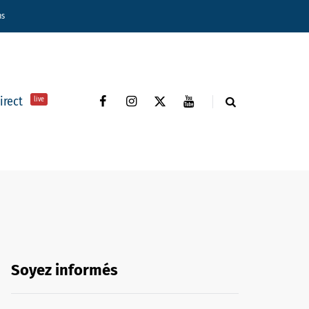
ns
direct
live
Soyez informés