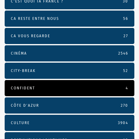
C'EST QUOI TA FRANCE ?
30
CA RESTE ENTRE NOUS
56
CA VOUS REGARDE
27
CINÉMA
2546
CITY-BREAK
52
CONFIDENT
4
CÔTE D’AZUR
270
CULTURE
3904