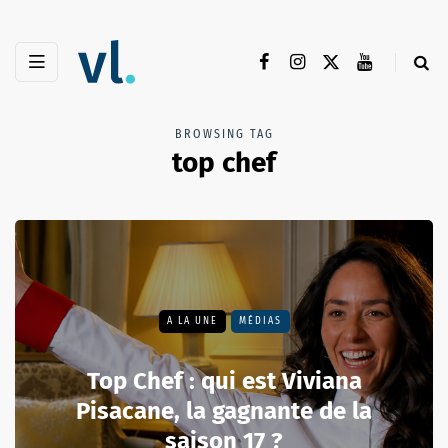
BROWSING TAG
top chef
A LA UNE
MÉDIAS
Top Chef : qui est Viviana
Pisacane, la gagnante de la
saison 17 ?