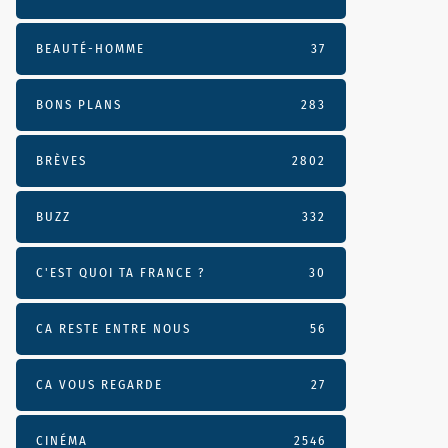
BEAUTÉ-HOMME
37
BONS PLANS
283
BRÈVES
2802
BUZZ
332
C'EST QUOI TA FRANCE ?
30
CA RESTE ENTRE NOUS
56
CA VOUS REGARDE
27
CINÉMA
2546