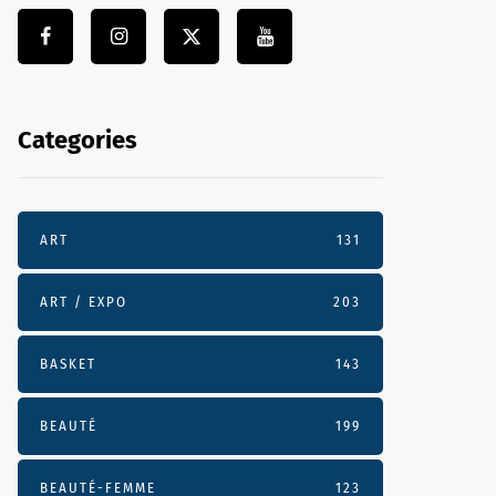
Categories
ART
131
ART / EXPO
203
BASKET
143
BEAUTÉ
199
BEAUTÉ-FEMME
123