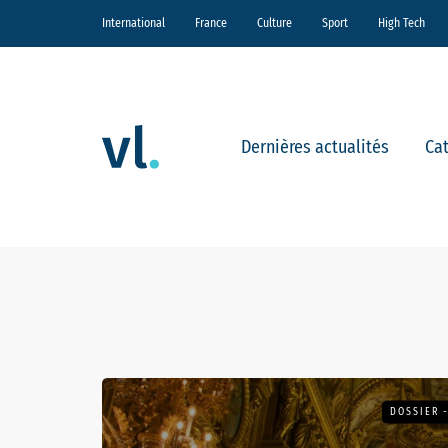
International
France
Culture
Sport
High Tech
Dernières actualités
Ca
DOSSIER 