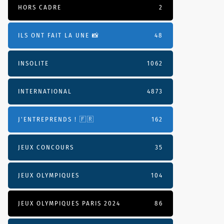
HORS CADRE
2
ILS ONT FAIT LA UNE 📸
48
INSOLITE
1062
INTERNATIONAL
4873
J'ENTREPRENDS ! 🇫🇷
162
JEUX CONCOURS
35
JEUX OLYMPIQUES
104
JEUX OLYMPIQUES PARIS 2024
86