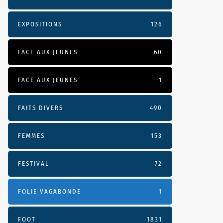
EXPOSITIONS
126
FACE AUX JEUNES
60
FACE AUX JEUNES
1
FAITS DIVERS
490
FEMMES
153
FESTIVAL
72
FOLIE VAGABONDE
1
FOOT
1831