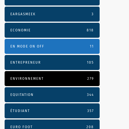
EARGASMEEK
3
ECONOMIE
818
EN MODE ON OFF
11
ENTREPRENEUR
105
ENVIRONNEMENT
279
EQUITATION
344
ÉTUDIANT
357
EURO FOOT
208