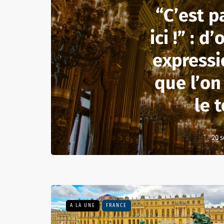
“C’est p
ici !” : d
express
que l’on
le 
20 
A LA UNE
FRANCE