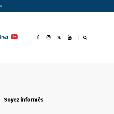
ns
direct
live
Soyez informés