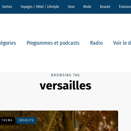
Sorties
Voyages / Hôtel / Lifestyle
Sexo
Mode
Beauté
Émissio
tégories
Programmes et podcasts
Radio
Voir le 
BROWSING TAG
versailles
- THEMA
INSOLITE