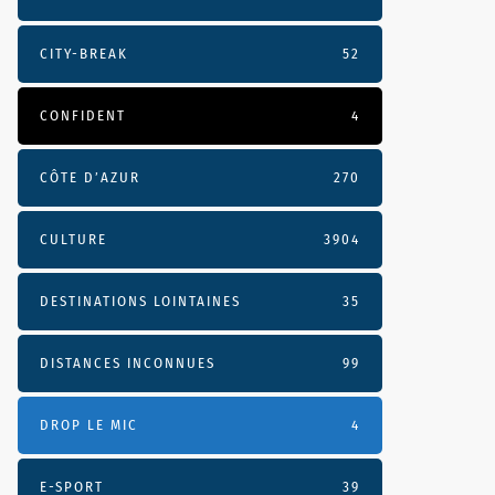
CITY-BREAK
52
CONFIDENT
4
CÔTE D’AZUR
270
CULTURE
3904
DESTINATIONS LOINTAINES
35
DISTANCES INCONNUES
99
DROP LE MIC
4
E-SPORT
39