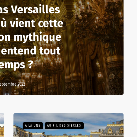
as Versailles
’où vient cette
ion mythique
 entend tout
temps ?
septembre 2022
A LA UNE
AU FIL DES SIÈCLES