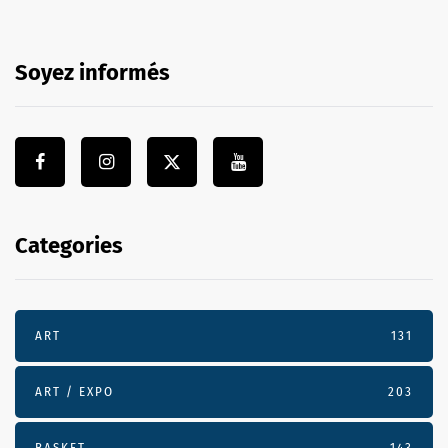
Soyez informés
Categories
ART
131
ART / EXPO
203
BASKET
143