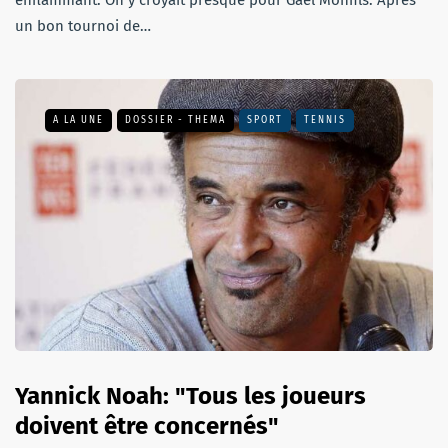
enflammant. On y croyait presque pour Gaël Monfils. Après
un bon tournoi de…
A LA UNE
DOSSIER - THEMA
SPORT
TENNIS
Yannick Noah: "Tous les joueurs
doivent être concernés"