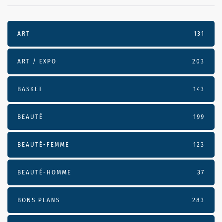
ART
131
ART / EXPO
203
BASKET
143
BEAUTÉ
199
BEAUTÉ-FEMME
123
BEAUTÉ-HOMME
37
BONS PLANS
283