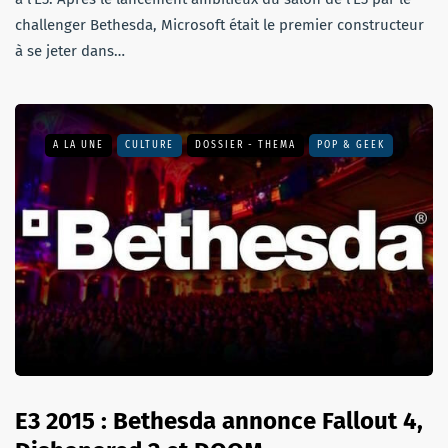
challenger Bethesda, Microsoft était le premier constructeur
à se jeter dans…
A LA UNE
CULTURE
DOSSIER - THEMA
POP & GEEK
E3 2015 : Bethesda annonce Fallout 4,