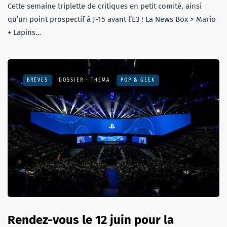
Cette semaine triplette de critiques en petit comité, ainsi
qu’un point prospectif à J-15 avant l’E3 ! La News Box > Mario
+ Lapins…
BRÈVES
DOSSIER - THEMA
POP & GEEK
Rendez-vous le 12 juin pour la