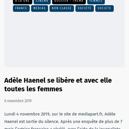
A LA UNE
CINÉMA
DOSSIER - THEMA
FEMMES
FRANCE
MÉDIAS
NON CLASSÉ
SOCIÉTÉ
SOCIÉTÉ
Adèle Haenel se libère et avec elle
toutes les femmes
6 novembre 2019
Lundi 4 novembre 2019, sur le site de mediapart.fr, Adèle
Haenel est sortie du silence. Après une enquête de plus de 7
mois l’actrice française a révélé, avec l’aide de la journaliste