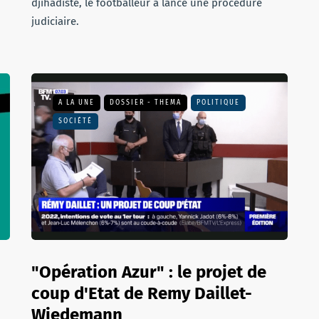
djihadiste, le footballeur a lancé une procédure
judiciaire.
A LA UNE
DOSSIER - THEMA
POLITIQUE
SOCIÉTÉ
"Opération Azur" : le projet de
coup d'Etat de Remy Daillet-
Wiedemann