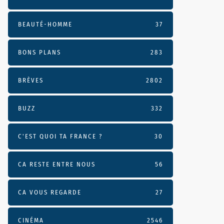
BEAUTÉ-HOMME
37
BONS PLANS
283
BRÈVES
2802
BUZZ
332
C'EST QUOI TA FRANCE ?
30
CA RESTE ENTRE NOUS
56
CA VOUS REGARDE
27
CINÉMA
2546