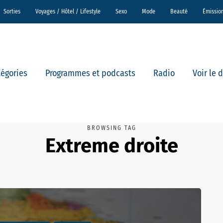
Sorties
Voyages / Hôtel / Lifestyle
Sexo
Mode
Beauté
Émissio
tégories
Programmes et podcasts
Radio
Voir le 
BROWSING TAG
Extreme droite