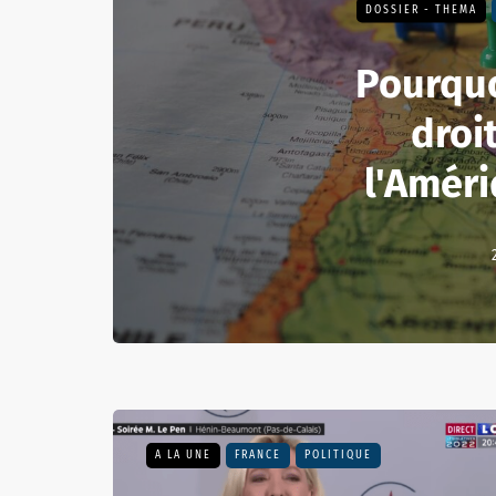
DOSSIER - THEMA
Pourquo
droi
l'Améri
A LA UNE
FRANCE
POLITIQUE