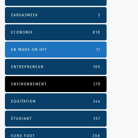
EARGASMEEK
3
ECONOMIE
818
EN MODE ON OFF
11
ENTREPRENEUR
105
ENVIRONNEMENT
279
EQUITATION
344
ÉTUDIANT
357
EURO FOOT
208