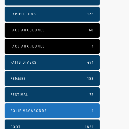
EXPOSITIONS
126
FACE AUX JEUNES
60
FACE AUX JEUNES
1
FAITS DIVERS
491
FEMMES
153
FESTIVAL
72
FOLIE VAGABONDE
1
FOOT
1831