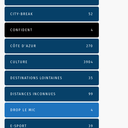
CITY-BREAK
52
CONFIDENT
4
CÔTE D’AZUR
270
CULTURE
3904
DESTINATIONS LOINTAINES
35
DISTANCES INCONNUES
99
DROP LE MIC
4
E-SPORT
39