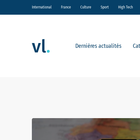
International
France
Culture
Sport
High Tech
Dernières actualités
Ca