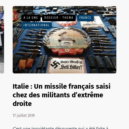
A LA UNE
DOSSIER - THEMA
FRANCE
INTERNATIONAL
Italie : Un missile français saisi
chez des militants d’extrême
droite
17 juillet 2019
C’est une inquiétante découverte qui a été faite à