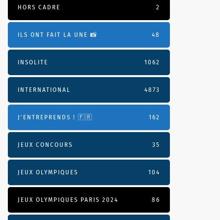
HORS CADRE
2
ILS ONT FAIT LA UNE 📸
48
INSOLITE
1062
INTERNATIONAL
4873
J'ENTREPRENDS ! 🇫🇷
162
JEUX CONCOURS
35
JEUX OLYMPIQUES
104
JEUX OLYMPIQUES PARIS 2024
86