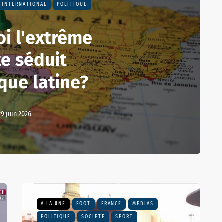
INTERNATIONAL
POLITIQUE
i l'extrême
te séduit
que latine?
29 juin 2026
A LA UNE
FOOT
FRANCE
MÉDIAS
POLITIQUE
SOCIÉTÉ
SPORT