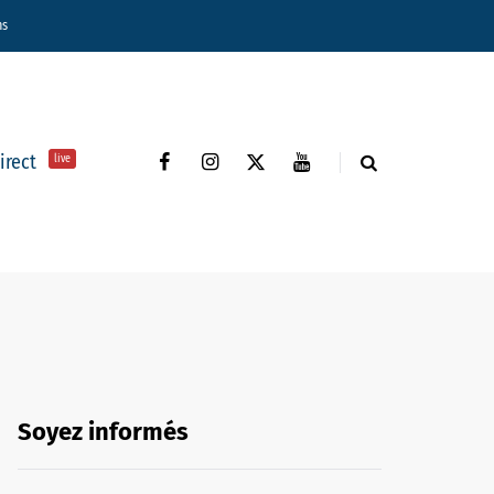
ns
direct
live
Soyez informés