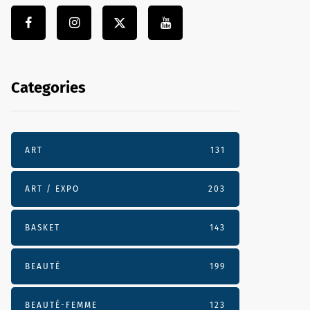
Categories
ART
131
ART / EXPO
203
BASKET
143
BEAUTÉ
199
BEAUTÉ-FEMME
123