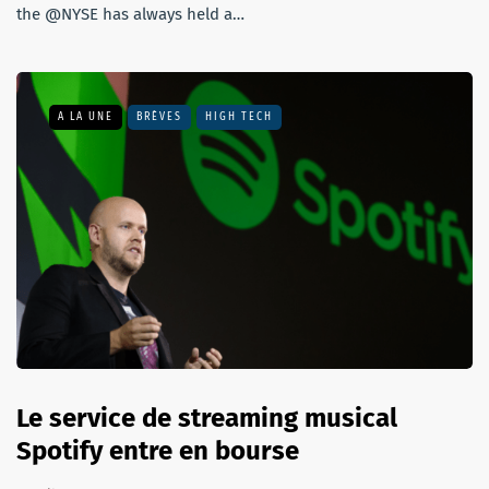
the @NYSE has always held a…
A LA UNE
BRÈVES
HIGH TECH
Le service de streaming musical
Spotify entre en bourse