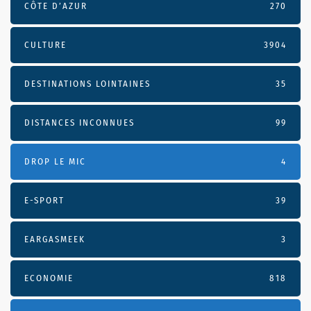
CÔTE D’AZUR
270
CULTURE
3904
DESTINATIONS LOINTAINES
35
DISTANCES INCONNUES
99
DROP LE MIC
4
E-SPORT
39
EARGASMEEK
3
ECONOMIE
818