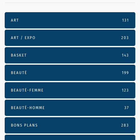
ART
131
ART / EXPO
203
BASKET
143
BEAUTÉ
199
BEAUTÉ-FEMME
123
BEAUTÉ-HOMME
37
BONS PLANS
283