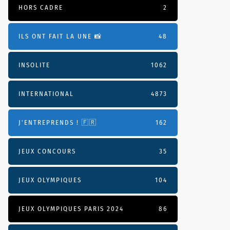
HORS CADRE
2
ILS ONT FAIT LA UNE 📸
48
INSOLITE
1062
INTERNATIONAL
4873
J'ENTREPRENDS ! 🇫🇷
162
JEUX CONCOURS
35
JEUX OLYMPIQUES
104
JEUX OLYMPIQUES PARIS 2024
86