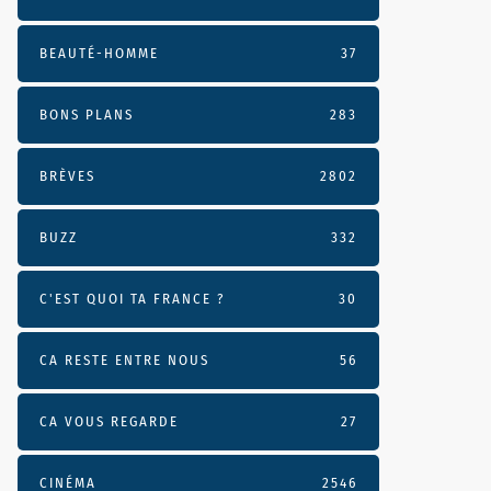
BEAUTÉ-HOMME
37
BONS PLANS
283
BRÈVES
2802
BUZZ
332
C'EST QUOI TA FRANCE ?
30
CA RESTE ENTRE NOUS
56
CA VOUS REGARDE
27
CINÉMA
2546