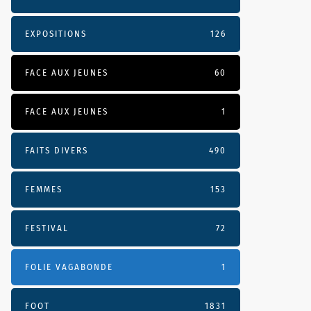
EXPOSITIONS
126
FACE AUX JEUNES
60
FACE AUX JEUNES
1
FAITS DIVERS
490
FEMMES
153
FESTIVAL
72
FOLIE VAGABONDE
1
FOOT
1831