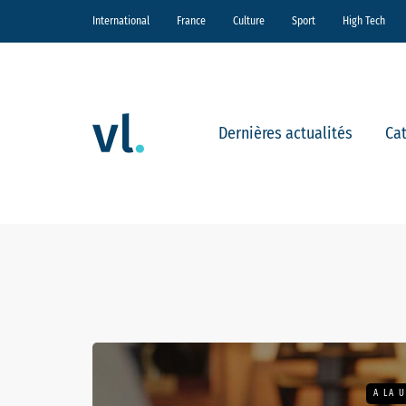
International
France
Culture
Sport
High Tech
Dernières actualités
Ca
A LA 