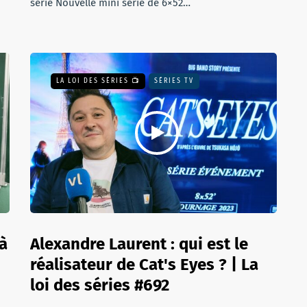
série Nouvelle mini série de 6×52…
LA LOI DES SÉRIES 📺
SÉRIES TV
 à
Alexandre Laurent : qui est le
réalisateur de Cat's Eyes ? | La
loi des séries #692