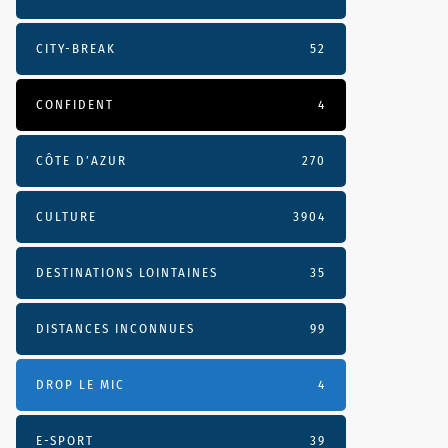
CITY-BREAK
52
CONFIDENT
4
CÔTE D’AZUR
270
CULTURE
3904
DESTINATIONS LOINTAINES
35
DISTANCES INCONNUES
99
DROP LE MIC
4
E-SPORT
39