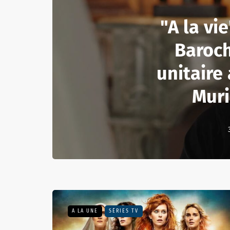
"A la vi
Baroc
unitaire
Muri
A LA UNE
SÉRIES TV