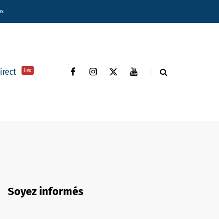
ns
direct
live
Soyez informés