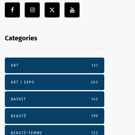
Categories
ART
131
ART / EXPO
203
BASKET
143
BEAUTÉ
199
BEAUTÉ-FEMME
123