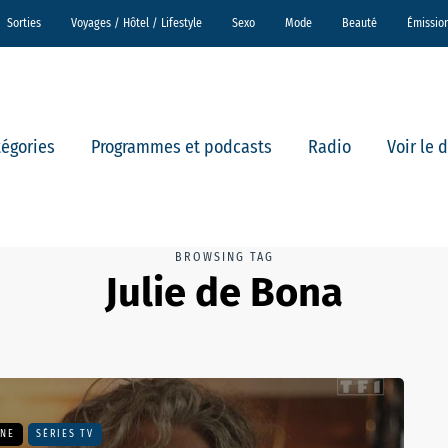
Sorties
Voyages / Hôtel / Lifestyle
Sexo
Mode
Beauté
Émissio
tégories
Programmes et podcasts
Radio
Voir le 
BROWSING TAG
Julie de Bona
UNE
SÉRIES TV