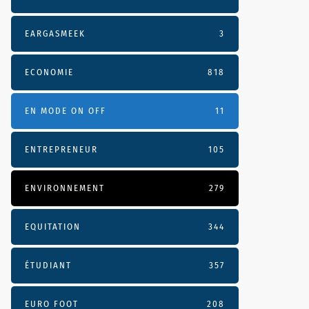
EARGASMEEK
3
ECONOMIE
818
EN MODE ON OFF
11
ENTREPRENEUR
105
ENVIRONNEMENT
279
EQUITATION
344
ÉTUDIANT
357
EURO FOOT
208