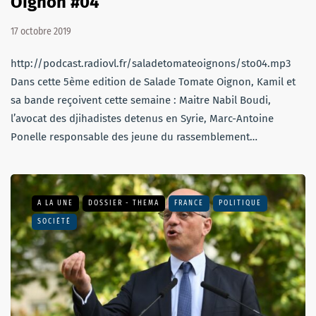
Oignon #04
17 octobre 2019
http://podcast.radiovl.fr/saladetomateoignons/sto04.mp3
Dans cette 5ème edition de Salade Tomate Oignon, Kamil et
sa bande reçoivent cette semaine : Maitre Nabil Boudi,
l’avocat des djihadistes detenus en Syrie, Marc-Antoine
Ponelle responsable des jeune du rassemblement…
A LA UNE
DOSSIER - THEMA
FRANCE
POLITIQUE
SOCIÉTÉ