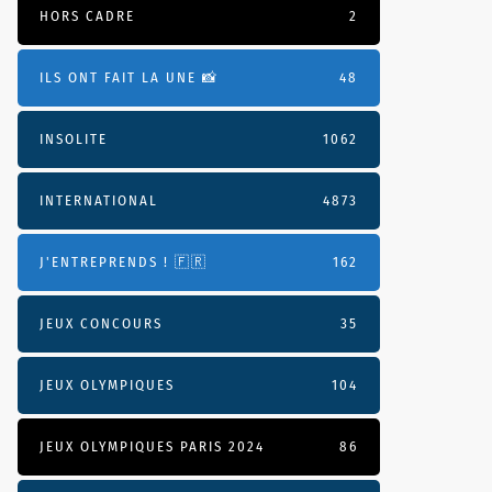
HORS CADRE
2
ILS ONT FAIT LA UNE 📸
48
INSOLITE
1062
INTERNATIONAL
4873
J'ENTREPRENDS ! 🇫🇷
162
JEUX CONCOURS
35
JEUX OLYMPIQUES
104
JEUX OLYMPIQUES PARIS 2024
86