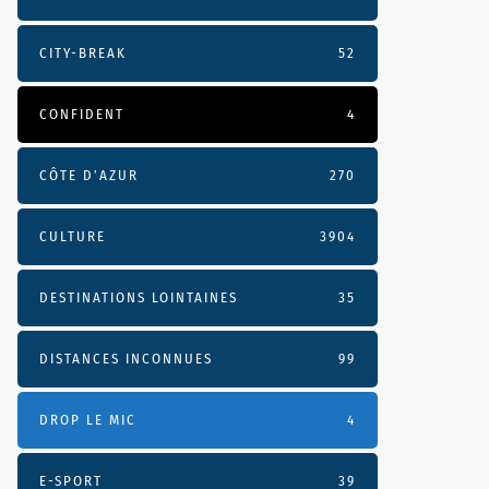
CITY-BREAK
52
CONFIDENT
4
CÔTE D’AZUR
270
CULTURE
3904
DESTINATIONS LOINTAINES
35
DISTANCES INCONNUES
99
DROP LE MIC
4
E-SPORT
39