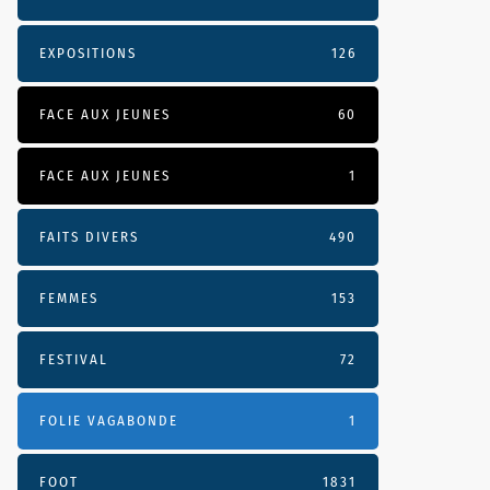
EXPOSITIONS
126
FACE AUX JEUNES
60
FACE AUX JEUNES
1
FAITS DIVERS
490
FEMMES
153
FESTIVAL
72
FOLIE VAGABONDE
1
FOOT
1831