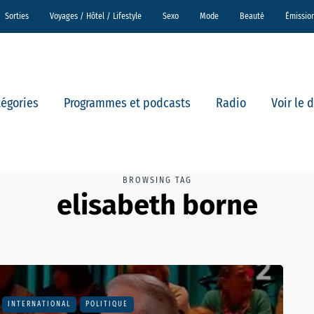
Sorties
Voyages / Hôtel / Lifestyle
Sexo
Mode
Beauté
Émissio
tégories
Programmes et podcasts
Radio
Voir le 
BROWSING TAG
elisabeth borne
INTERNATIONAL
POLITIQUE