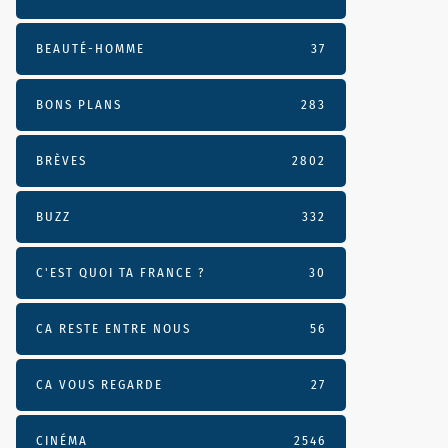
BEAUTÉ-HOMME
37
BONS PLANS
283
BRÈVES
2802
BUZZ
332
C'EST QUOI TA FRANCE ?
30
CA RESTE ENTRE NOUS
56
CA VOUS REGARDE
27
CINÉMA
2546