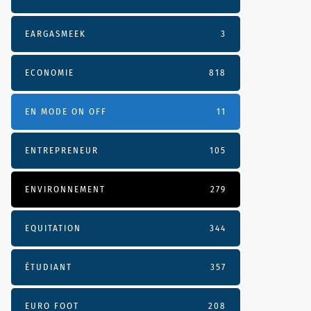
EARGASMEEK
3
ECONOMIE
818
EN MODE ON OFF
11
ENTREPRENEUR
105
ENVIRONNEMENT
279
EQUITATION
344
ÉTUDIANT
357
EURO FOOT
208