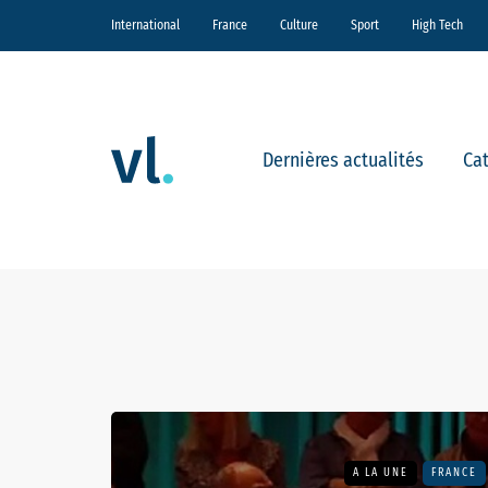
International
France
Culture
Sport
High Tech
Dernières actualités
Ca
A LA UNE
FRANCE