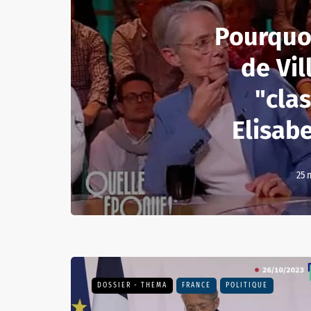
Pourquo
de Vil
"cla
Elisab
25 
DOSSIER - THEMA
FRANCE
POLITIQUE