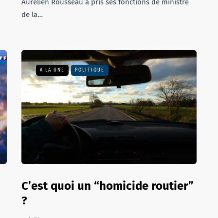
Aurélien Rousseau a pris ses fonctions de ministre
de la…
A LA UNE
POLITIQUE
C’est quoi un “homicide routier”
?