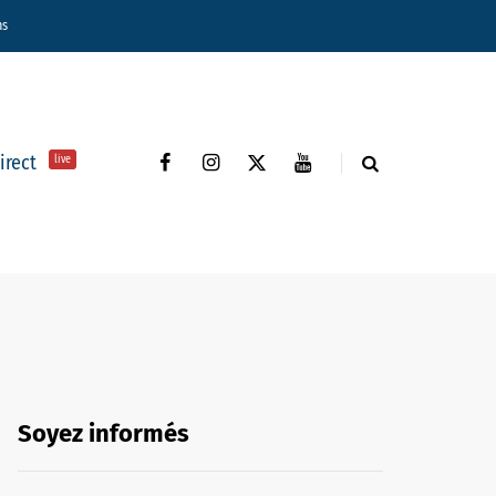
ns
direct
live
Soyez informés