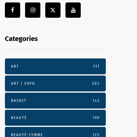
Categories
ART
131
ART / EXPO
203
BASKET
143
BEAUTÉ
199
BEAUTÉ-FEMME
123