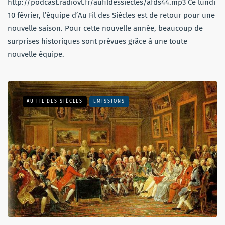
http://podcast.radiovl.fr/aufildessiecles/afds44.mp3 Ce lundi
10 février, l’équipe d’Au Fil des Siècles est de retour pour une
nouvelle saison. Pour cette nouvelle année, beaucoup de
surprises historiques sont prévues grâce à une toute
nouvelle équipe.
AU FIL DES SIÈCLES
EMISSIONS