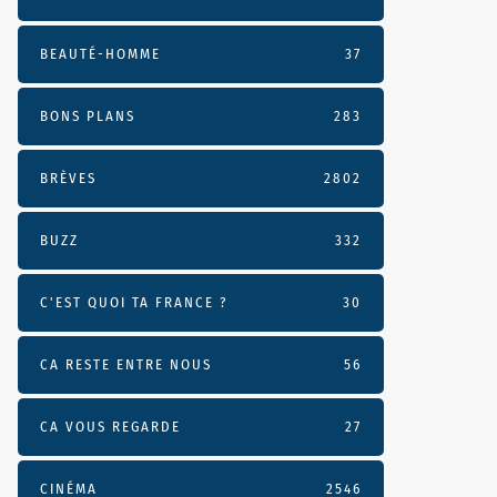
BEAUTÉ-HOMME
37
BONS PLANS
283
BRÈVES
2802
BUZZ
332
C'EST QUOI TA FRANCE ?
30
CA RESTE ENTRE NOUS
56
CA VOUS REGARDE
27
CINÉMA
2546