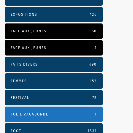
EXPOSITIONS
126
FACE AUX JEUNES
60
FACE AUX JEUNES
1
FAITS DIVERS
490
FEMMES
153
FESTIVAL
72
FOLIE VAGABONDE
1
FOOT
1831