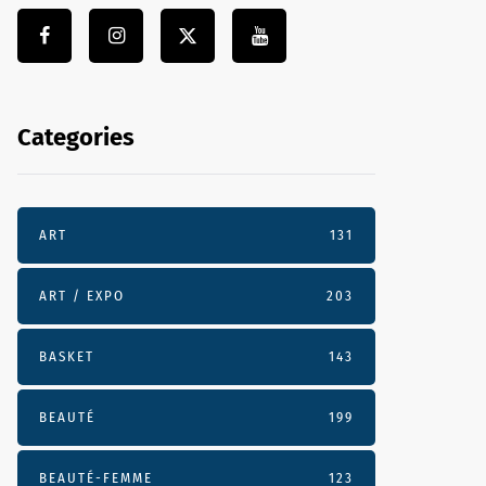
Categories
ART
131
ART / EXPO
203
BASKET
143
BEAUTÉ
199
BEAUTÉ-FEMME
123