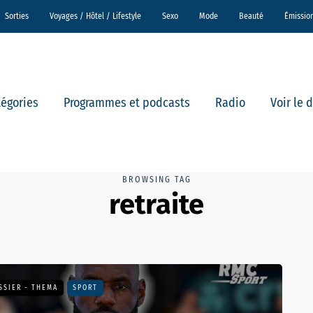
Sorties
Voyages / Hôtel / Lifestyle
Sexo
Mode
Beauté
Émissio
tégories
Programmes et podcasts
Radio
Voir le 
BROWSING TAG
retraite
SSIER - THEMA
SPORT