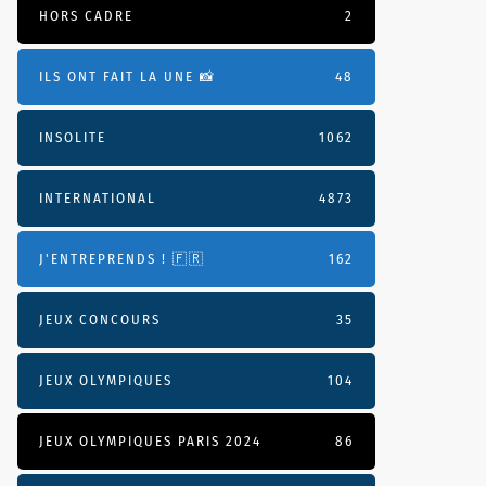
HORS CADRE
2
ILS ONT FAIT LA UNE 📸
48
INSOLITE
1062
INTERNATIONAL
4873
J'ENTREPRENDS ! 🇫🇷
162
JEUX CONCOURS
35
JEUX OLYMPIQUES
104
JEUX OLYMPIQUES PARIS 2024
86