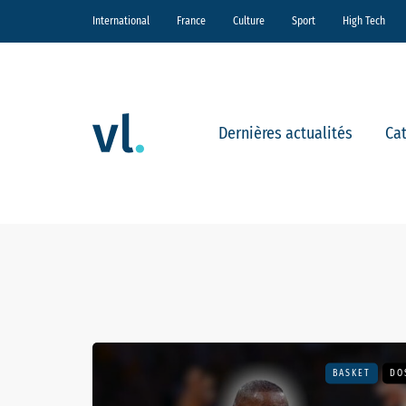
International
France
Culture
Sport
High Tech
Dernières actualités
Ca
BASKET
DO