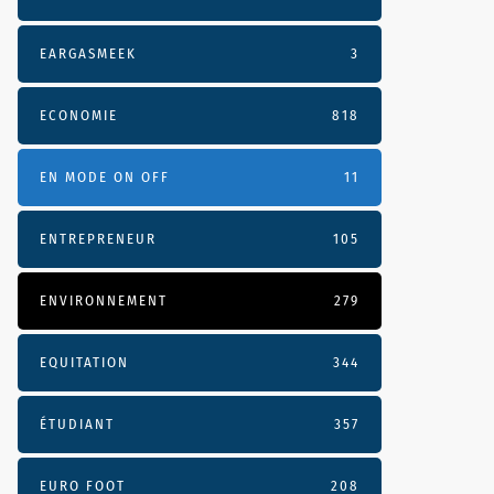
EARGASMEEK
3
ECONOMIE
818
EN MODE ON OFF
11
ENTREPRENEUR
105
ENVIRONNEMENT
279
EQUITATION
344
ÉTUDIANT
357
EURO FOOT
208