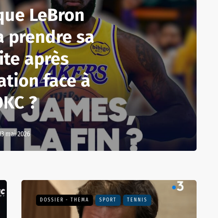
 que LeBron
a prendre sa
ite après
ation face à
OKC ?
13 mai 2026
DOSSIER - THEMA
SPORT
TENNIS