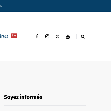
ns
direct
live
Soyez informés