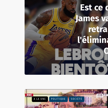
Est ce
James v
retra
l'élimin
A LA UNE
POLITIQUE
SOCIÉTÉ