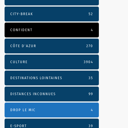
CITY-BREAK
52
CONFIDENT
4
CÔTE D’AZUR
270
CULTURE
3904
DESTINATIONS LOINTAINES
35
DISTANCES INCONNUES
99
DROP LE MIC
4
E-SPORT
39