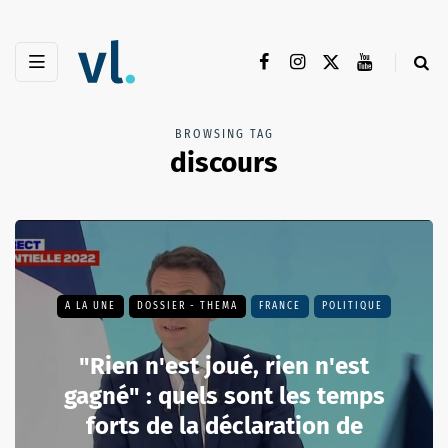
BROWSING TAG
discours
A LA UNE
DOSSIER - THEMA
FRANCE
POLITIQUE
"Rien n'est joué, rien n'est
gagné" : quels sont les temps
forts de la déclaration de