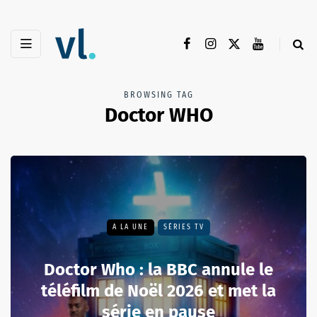
BROWSING TAG
Doctor WHO
A LA UNE
SÉRIES TV
Doctor Who : la BBC annule le
téléfilm de Noël 2026 et met la
série en pause