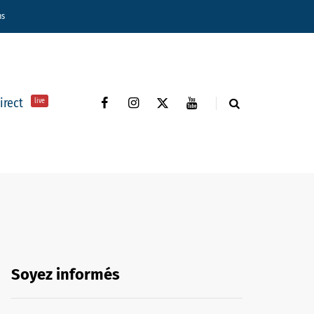
ns
direct
live
Soyez informés