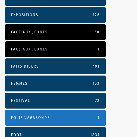
EXPOSITIONS
126
FACE AUX JEUNES
60
FACE AUX JEUNES
1
FAITS DIVERS
491
FEMMES
153
FESTIVAL
72
FOLIE VAGABONDE
1
FOOT
1831