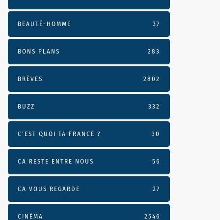
BEAUTÉ-HOMME
37
BONS PLANS
283
BRÈVES
2802
BUZZ
332
C'EST QUOI TA FRANCE ?
30
CA RESTE ENTRE NOUS
56
CA VOUS REGARDE
27
CINÉMA
2546