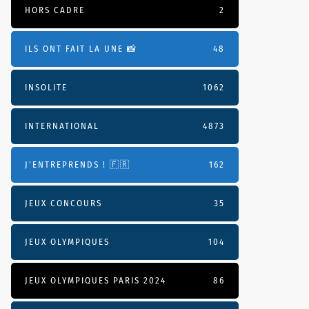
HORS CADRE
2
ILS ONT FAIT LA UNE 📸
48
INSOLITE
1062
INTERNATIONAL
4873
J'ENTREPRENDS ! 🇫🇷
162
JEUX CONCOURS
35
JEUX OLYMPIQUES
104
JEUX OLYMPIQUES PARIS 2024
86