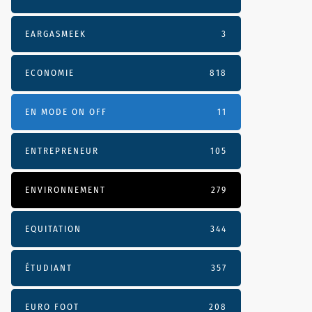
EARGASMEEK
3
ECONOMIE
818
EN MODE ON OFF
11
ENTREPRENEUR
105
ENVIRONNEMENT
279
EQUITATION
344
ÉTUDIANT
357
EURO FOOT
208