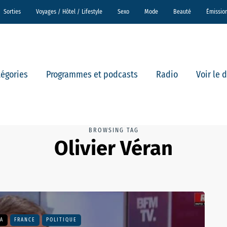
Sorties
Voyages / Hôtel / Lifestyle
Sexo
Mode
Beauté
Émissio
tégories
Programmes et podcasts
Radio
Voir le 
BROWSING TAG
Olivier Véran
MA
FRANCE
POLITIQUE