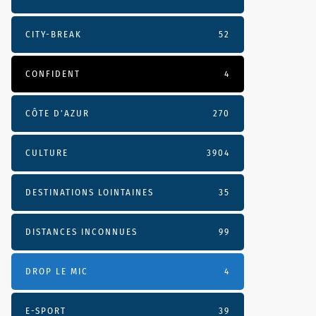
CITY-BREAK
52
CONFIDENT
4
CÔTE D’AZUR
270
CULTURE
3904
DESTINATIONS LOINTAINES
35
DISTANCES INCONNUES
99
DROP LE MIC
4
E-SPORT
39