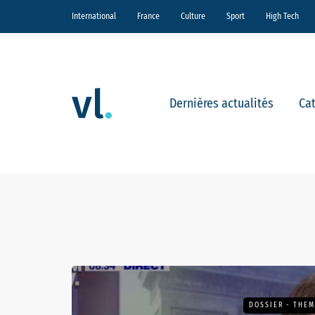
International
France
Culture
Sport
High Tech
Dernières actualités
Ca
DOSSIER - THE