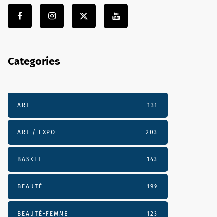
Categories
ART
131
ART / EXPO
203
BASKET
143
BEAUTÉ
199
BEAUTÉ-FEMME
123