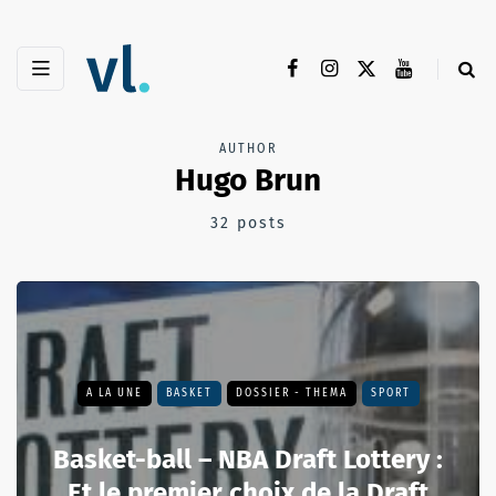
AUTHOR
Hugo Brun
32 posts
A LA UNE
BASKET
DOSSIER - THEMA
SPORT
Basket-ball – NBA Draft Lottery :
Et le premier choix de la Draft