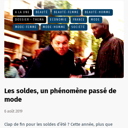
A LA UNE
BEAUTÉ
BEAUTÉ-FEMME
BEAUTÉ-HOMME
DOSSIER - THEMA
ECONOMIE
FRANCE
MODE
MODE-FEMME
MODE-HOMME
SOCIÉTÉ
Les soldes, un phénomène passé de
mode
6 août 2019
Clap de fin pour les soldes d’été ? Cette année, plus que