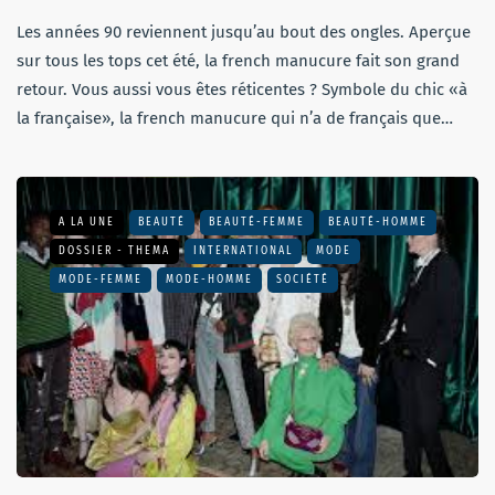
Les années 90 reviennent jusqu’au bout des ongles. Aperçue
sur tous les tops cet été, la french manucure fait son grand
retour. Vous aussi vous êtes réticentes ? Symbole du chic «à
la française», la french manucure qui n’a de français que…
A LA UNE
BEAUTÉ
BEAUTÉ-FEMME
BEAUTÉ-HOMME
DOSSIER - THEMA
INTERNATIONAL
MODE
MODE-FEMME
MODE-HOMME
SOCIÉTÉ