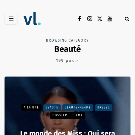
BROWSING CATEGORY
Beauté
199 posts
A LA UNE
BEAUTÉ
BEAUTÉ-FEMME
BRÈVES
DOSSIER - THEMA
Le monde des Miss : Qui sera