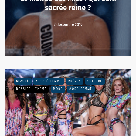
sacrée reine ?
7 décembre 2019
BEAUTÉ
BEAUTÉ-FEMME
BRÈVES
CULTURE
DOSSIER - THEMA
MODE
MODE-FEMME